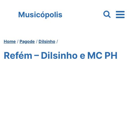
Pular
para
Musicópolis
o
Conteúdo
Home
/
Pagode
/
Dilsinho
/
Refém – Dilsinho e MC PH