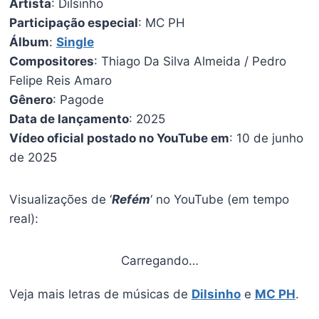
Artista
: Dilsinho
Participação especial
: MC PH
Álbum
:
Single
Compositores
: Thiago Da Silva Almeida / Pedro
Felipe Reis Amaro
Gênero
: Pagode
Data de lançamento
: 2025
Vídeo oficial postado no YouTube em
: 10 de junho
de 2025
Visualizações de ‘
Refém
‘ no YouTube (em tempo
real):
Carregando…
Veja mais letras de músicas de
Dilsinho
e
MC PH
.