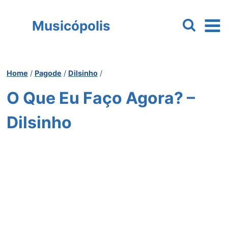
Pular
para
Musicópolis
o
Conteúdo
Home
/
Pagode
/
Dilsinho
/
O Que Eu Faço Agora? –
Dilsinho