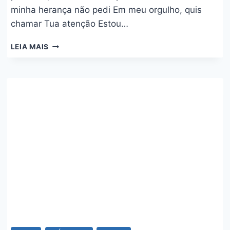
minha herança não pedi Em meu orgulho, quis
chamar Tua atenção Estou…
EM
LEIA MAIS
MINHA
PRÓPRIA
CASA
/
VASO
NOVO
–
ISAÍAS
SAAD
E
FHOP
MUSIC