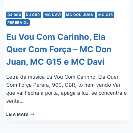
DJ 900
DJ GBR
MC DAVI
MC DON JUAN
MC G15
PERERA DJ
Eu Vou Com Carinho, Ela
Quer Com Força – MC Don
Juan, MC G15 e MC Davi
Letra da música Eu Vou Com Carinho, Ela Quer
Com Força Perera, 900, GBR, tô nem vendo Vai
que vai Fecha a porta, apaga a luz, se concentra e
senta…
EU
LEIA MAIS
VOU
COM
CARINHO,