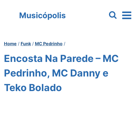
Pular
para
Musicópolis
o
Conteúdo
Home
/
Funk
/
MC Pedrinho
/
Encosta Na Parede – MC
Pedrinho, MC Danny e
Teko Bolado