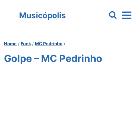
Pular
para
Musicópolis
o
Conteúdo
Home
/
Funk
/
MC Pedrinho
/
Golpe – MC Pedrinho