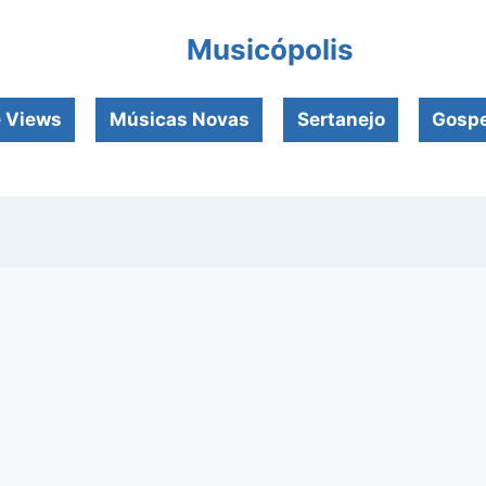
Musicópolis
e Views
Músicas Novas
Sertanejo
Gospe