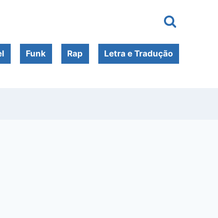
l
Funk
Rap
Letra e Tradução