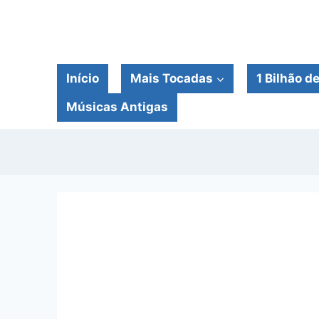
Pular
para
o
Conteúdo
Início
Mais Tocadas
1 Bilhão d
Músicas Antigas