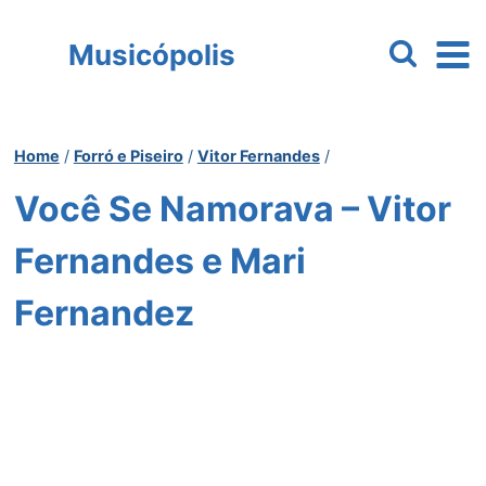
Pular
para
Musicópolis
o
Conteúdo
Home
/
Forró e Piseiro
/
Vitor Fernandes
/
Você Se Namorava – Vitor
Fernandes e Mari
Fernandez