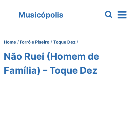
Pular
para
Musicópolis
o
Conteúdo
Home
/
Forró e Piseiro
/
Toque Dez
/
Não Ruei (Homem de
Família) – Toque Dez