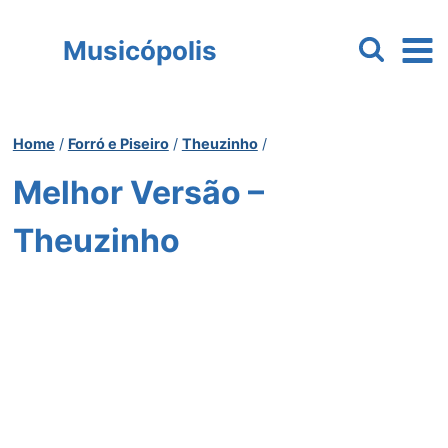
Pular
para
Musicópolis
o
Conteúdo
Home
/
Forró e Piseiro
/
Theuzinho
/
Melhor Versão –
Theuzinho