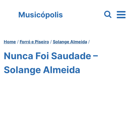
Pular
para
Musicópolis
o
Conteúdo
Home
/
Forró e Piseiro
/
Solange Almeida
/
Nunca Foi Saudade –
Solange Almeida