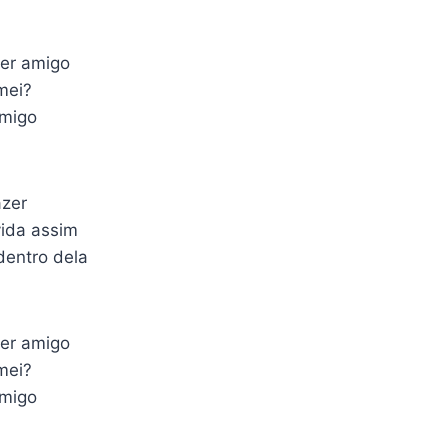
er amigo
mei?
omigo
azer
vida assim
dentro dela
er amigo
mei?
omigo