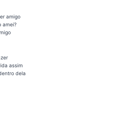
er amigo
o amei?
omigo
azer
vida assim
dentro dela