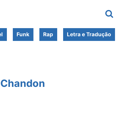
l
Funk
Rap
Letra e Tradução
o Chandon