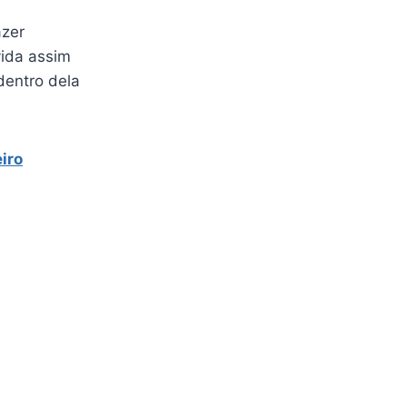
azer
vida assim
dentro dela
eiro