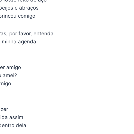
beijos e abraços
brincou comigo
as, por favor, entenda
na minha agenda
er amigo
o amei?
omigo
azer
vida assim
dentro dela