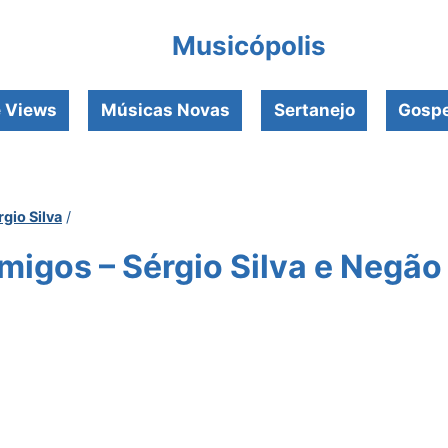
Musicópolis
e Views
Músicas Novas
Sertanejo
Gospe
rgio Silva
/
migos – Sérgio Silva e Negã