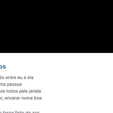
os
do entre eu e ela
utra pessoa
os todos pela janela
er, encarar numa boa
 fosse feito de aço