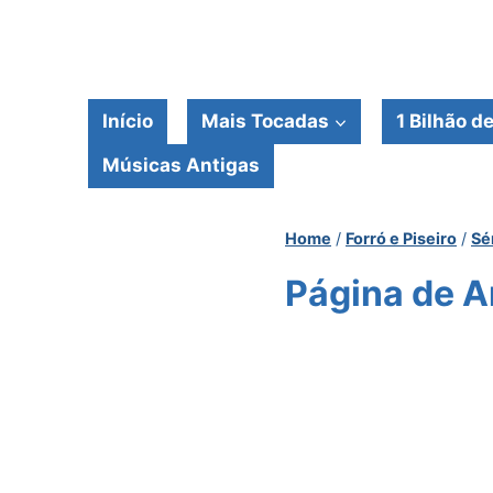
Pular
para
o
Conteúdo
Início
Mais Tocadas
1 Bilhão d
Músicas Antigas
Home
/
Forró e Piseiro
/
Sé
Página de A