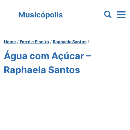
Pular
para
Musicópolis
o
Conteúdo
Home
/
Forró e Piseiro
/
Raphaela Santos
/
Água com Açúcar –
Raphaela Santos