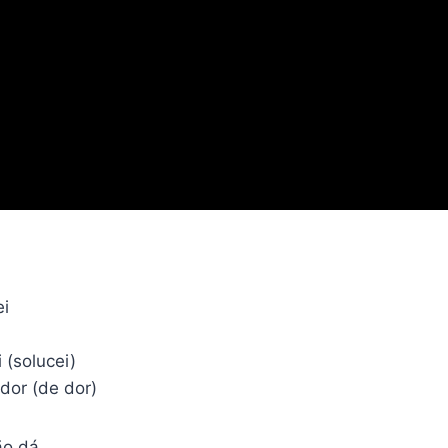
i
 (solucei)
dor (de dor)
ão dá