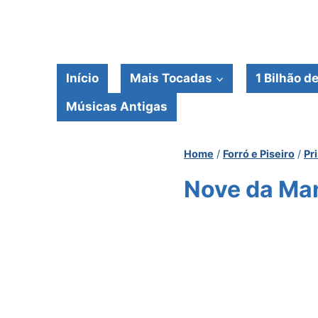
Pular
para
o
Conteúdo
Início
Mais Tocadas
1 Bilhão d
Músicas Antigas
Home
/
Forró e Piseiro
/
Pr
Nove da Man