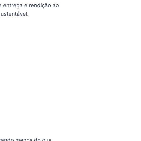
e entrega e rendição ao
ustentável.
eitando menos do que