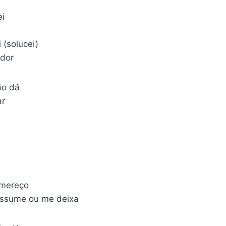
i
 (solucei)
 dor
ão dá
ar
 mereço
assume ou me deixa