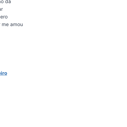
ão dá
ar
uero
r me amou
eiro