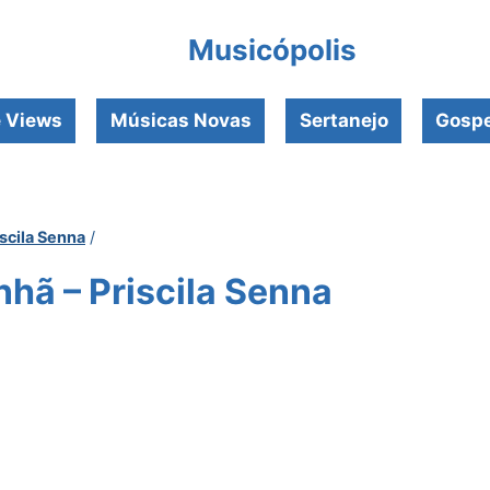
Musicópolis
e Views
Músicas Novas
Sertanejo
Gospe
iscila Senna
/
hã – Priscila Senna