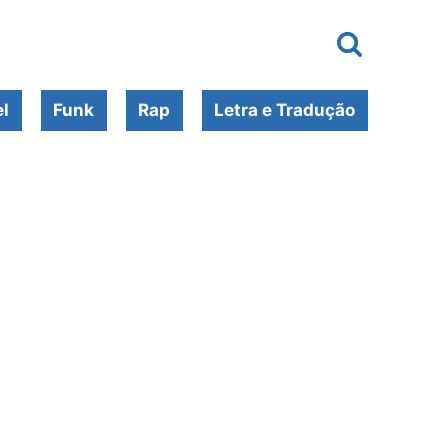
l
Funk
Rap
Letra e Tradução