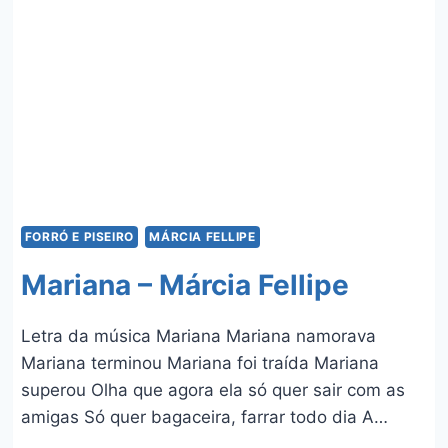
RYAN
SP,
MARI
FERNANDEZ,
US
AGROBOY,
ZÉ
FELIPE,
LUAN
PEREIRA,
JOÃO
FORRÓ E PISEIRO
MÁRCIA FELLIPE
GOMES,
MAYCK
Mariana – Márcia Fellipe
E
LYAN)
Letra da música Mariana Mariana namorava
Mariana terminou Mariana foi traída Mariana
superou Olha que agora ela só quer sair com as
amigas Só quer bagaceira, farrar todo dia A…