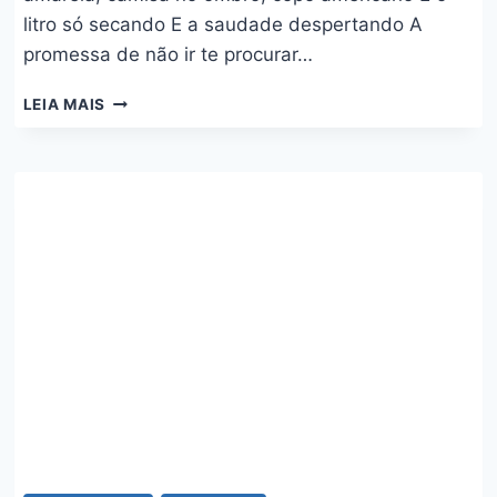
litro só secando E a saudade despertando A
promessa de não ir te procurar…
LIGUEI
LEIA MAIS
PRA
MINHA
BEBÊ
–
JAPÃOZIN
E
EVONEY
FERNANDES