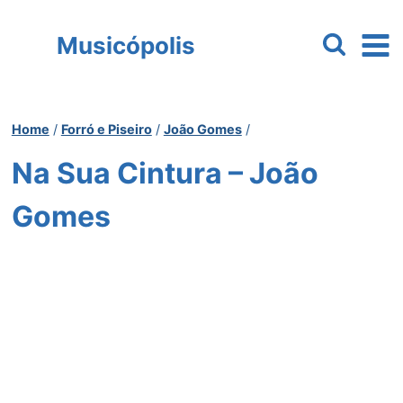
Pular
para
Musicópolis
o
Conteúdo
Home
/
Forró e Piseiro
/
João Gomes
/
Na Sua Cintura – João
Gomes