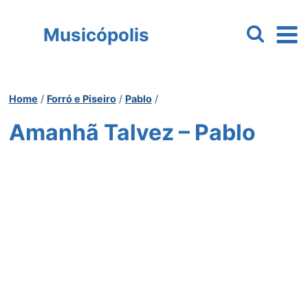
Pular
para
Musicópolis
o
Conteúdo
Home
/
Forró e Piseiro
/
Pablo
/
Amanhã Talvez – Pablo