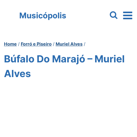
Pular
para
Musicópolis
o
Conteúdo
Home
/
Forró e Piseiro
/
Muriel Alves
/
Búfalo Do Marajó – Muriel
Alves