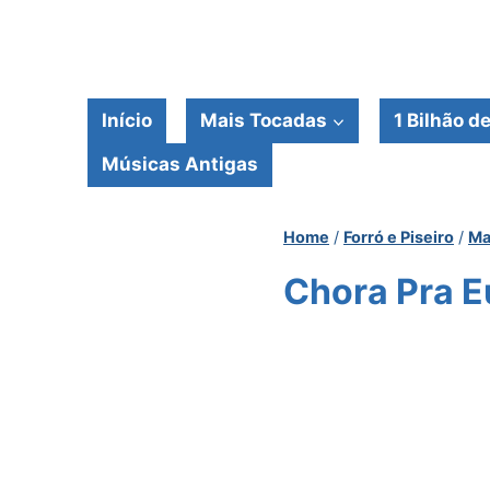
Pular
para
o
Conteúdo
Início
Mais Tocadas
1 Bilhão d
Músicas Antigas
Home
/
Forró e Piseiro
/
Ma
Chora Pra E