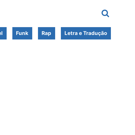
l
Funk
Rap
Letra e Tradução