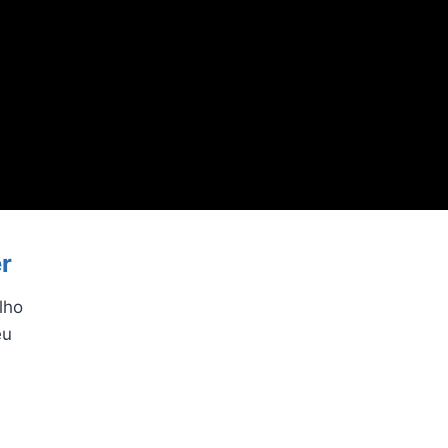
r
lho
eu