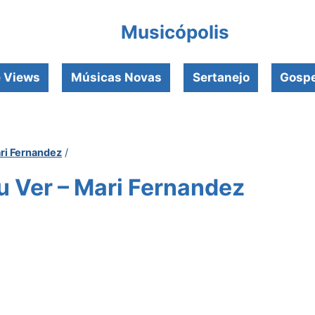
Musicópolis
e Views
Músicas Novas
Sertanejo
Gospe
ri Fernandez
/
u Ver – Mari Fernandez