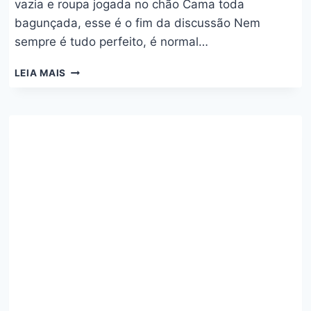
vazia e roupa jogada no chão Cama toda
bagunçada, esse é o fim da discussão Nem
sempre é tudo perfeito, é normal…
BODY
LEIA MAIS
SPLASH
COM
212
–
FERNANDINHA
E
REY
VAQUEIRO