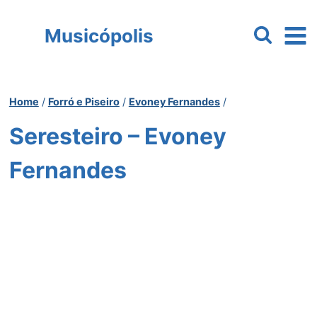
Pular
para
Musicópolis
o
Conteúdo
Home
/
Forró e Piseiro
/
Evoney Fernandes
/
Seresteiro – Evoney
Fernandes