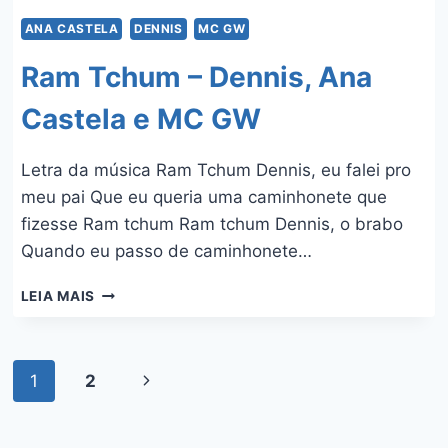
ANA CASTELA
DENNIS
MC GW
Ram Tchum – Dennis, Ana
Castela e MC GW
Letra da música Ram Tchum Dennis, eu falei pro
meu pai Que eu queria uma caminhonete que
fizesse Ram tchum Ram tchum Dennis, o brabo
Quando eu passo de caminhonete…
RAM
LEIA MAIS
TCHUM
–
DENNIS,
Navegação
ANA
1
2
Página
CASTELA
da
Seguinte
E
MC