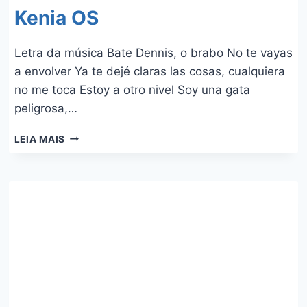
Kenia OS
Letra da música Bate Dennis, o brabo No te vayas
a envolver Ya te dejé claras las cosas, cualquiera
no me toca Estoy a otro nivel Soy una gata
peligrosa,…
BATE
LEIA MAIS
–
DENNIS,
LUÍSA
SONZA
E
KENIA
OS