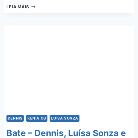
BATE
LEIA MAIS
–
DENNIS,
LUÍSA
SONZA
E
KENIA
OS
DENNIS
KENIA OS
LUÍSA SONZA
Bate – Dennis, Luísa Sonza e