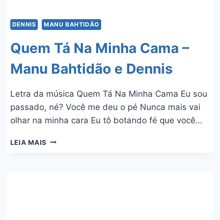
DENNIS
MANU BAHTIDÃO
Quem Tá Na Minha Cama –
Manu Bahtidão e Dennis
Letra da música Quem Tá Na Minha Cama Eu sou
passado, né? Você me deu o pé Nunca mais vai
olhar na minha cara Eu tô botando fé que você…
QUEM
LEIA MAIS
TÁ
NA
MINHA
CAMA
–
MANU
BAHTIDÃO