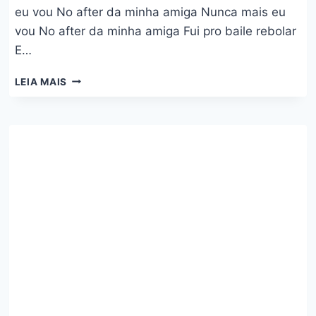
eu vou No after da minha amiga Nunca mais eu
vou No after da minha amiga Fui pro baile rebolar
E…
NUNCA
LEIA MAIS
MAIS
EU
VOU
–
DENNIS,
LOCOS,
BIBI
BABYDOLL