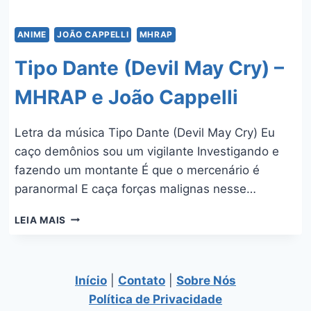
ANIME
JOÃO CAPPELLI
MHRAP
Tipo Dante (Devil May Cry) –
MHRAP e João Cappelli
Letra da música Tipo Dante (Devil May Cry) Eu
caço demônios sou um vigilante Investigando e
fazendo um montante É que o mercenário é
paranormal E caça forças malignas nesse…
TIPO
LEIA MAIS
DANTE
(DEVIL
MAY
CRY)
Início
|
Contato
|
Sobre Nós
–
Política de Privacidade
MHRAP