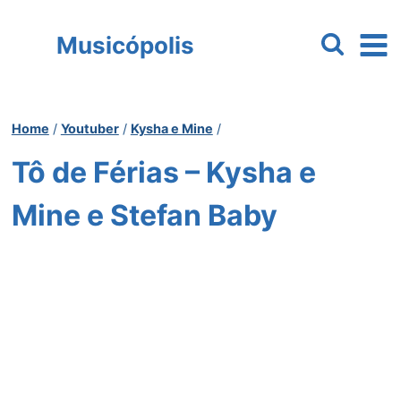
Pular
para
Musicópolis
o
Conteúdo
Home
/
Youtuber
/
Kysha e Mine
/
Tô de Férias – Kysha e
Mine e Stefan Baby