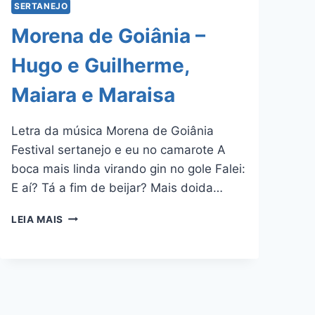
SERTANEJO
Morena de Goiânia –
Hugo e Guilherme,
Maiara e Maraisa
Letra da música Morena de Goiânia
Festival sertanejo e eu no camarote A
boca mais linda virando gin no gole Falei:
E aí? Tá a fim de beijar? Mais doida…
MORENA
LEIA MAIS
DE
GOIÂNIA
–
HUGO
E
GUILHERME,