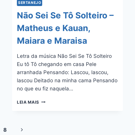
SERTANEJO
Não Sei Se Tô Solteiro –
Matheus e Kauan,
Maiara e Maraisa
Letra da música Não Sei Se Tô Solteiro
Eu tô Tô chegando em casa Pele
arranhada Pensando: Lascou, lascou,
lascou Deitado na minha cama Pensando
no que eu fiz naquela…
NÃO
LEIA MAIS
SEI
SE
TÔ
SOLTEIRO
8
Página
–