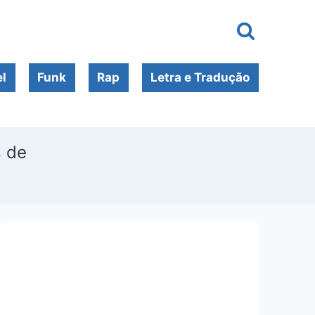
l
Funk
Rap
Letra e Tradução
s de