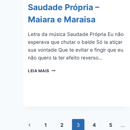
Saudade Própria –
Maiara e Maraisa
Letra da música Saudade Própria Eu não
esperava que chutar o balde Só ia atiçar
sua vontade Que te evitar e fingir que eu
não quero Ia ter efeito reverso…
SAUDADE
LEIA MAIS
PRÓPRIA
–
MAIARA
E
MARAISA
Navegação
Página
1
2
3
4
5
…