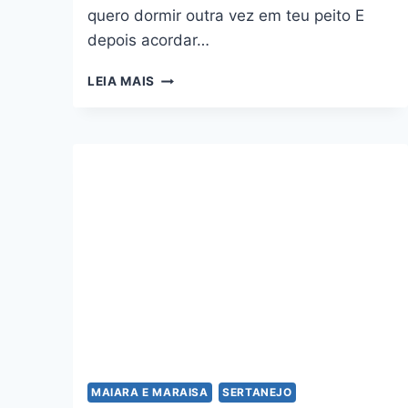
quero dormir outra vez em teu peito E
depois acordar…
O
LEIA MAIS
MEU
CORAÇÃO
EM
SUAS
MÃOS
–
HUGO
E
GUILHERME,
MAIARA
E
MARAISA
MAIARA E MARAISA
SERTANEJO