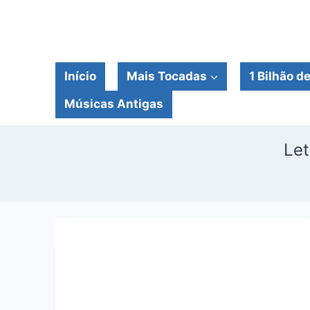
Pular
para
o
Conteúdo
Início
Mais Tocadas
1 Bilhão d
Músicas Antigas
Let