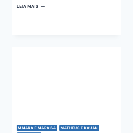
BÊBADA
LEIA MAIS
FAVORITA
–
LUÍSA
SONZA
E
MAIARA
E
MARAISA
MAIARA E MARAISA
MATHEUS E KAUAN