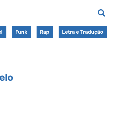
l
Funk
Rap
Letra e Tradução
elo