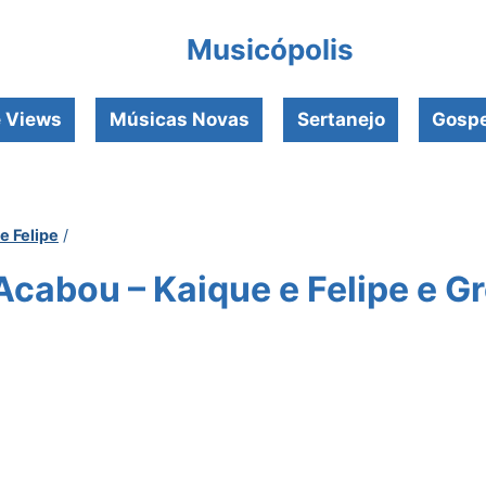
Musicópolis
e Views
Músicas Novas
Sertanejo
Gospe
e Felipe
/
Acabou – Kaique e Felipe e Gr