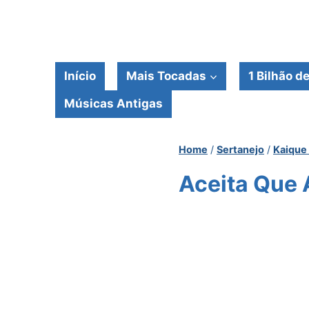
Pular
para
o
Conteúdo
Início
Mais Tocadas
1 Bilhão d
Músicas Antigas
Home
/
Sertanejo
/
Kaique 
Aceita Que 