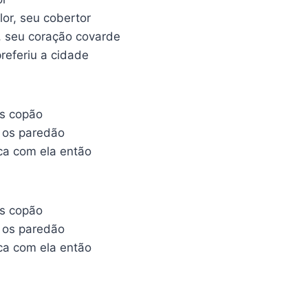
lor, seu cobertor
, seu coração covarde
referiu a cidade
us copão
 os paredão
ica com ela então
us copão
 os paredão
ica com ela então