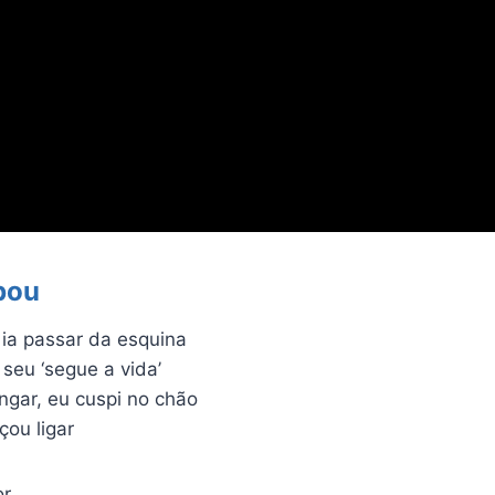
bou
 ia passar da esquina
 seu ‘segue a vida’
ingar, eu cuspi no chão
ou ligar
or