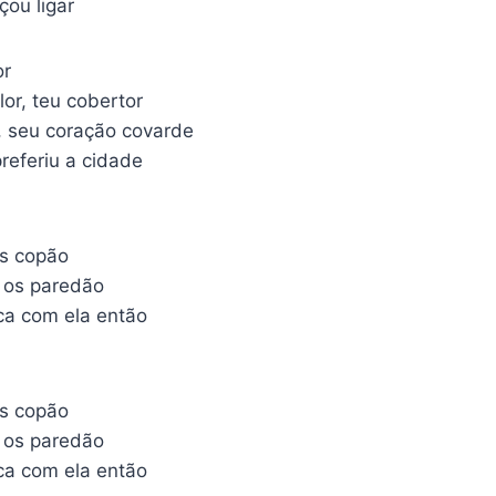
ou ligar
or
lor, teu cobertor
, seu coração covarde
referiu a cidade
us copão
 os paredão
ica com ela então
us copão
 os paredão
ica com ela então