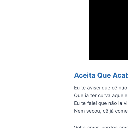
Aceita Que Aca
Eu te avisei que cê não
Que ia ter curva aquele
Eu te falei que não ia v
Nem secou, cê já começ
Volta amor, perdoa am