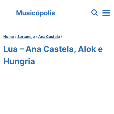
Pular
para
Musicópolis
o
Conteúdo
Home
/
Sertanejo
/
Ana Castela
/
Lua – Ana Castela, Alok e
Hungria