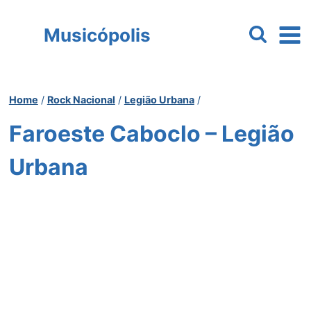
Pular
para
Musicópolis
o
Conteúdo
Home
/
Rock Nacional
/
Legião Urbana
/
Faroeste Caboclo – Legião
Urbana