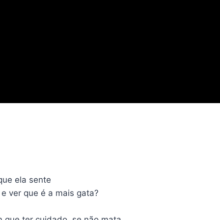
que ela sente
 e ver que é a mais gata?
em que ter cuidado, se não mata