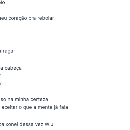
lo
meu coração pra rebolar
fragar
ha cabeça
?
o
iso na minha certeza
aceitar o que a mente já fala
paixonei dessa vez Wiu