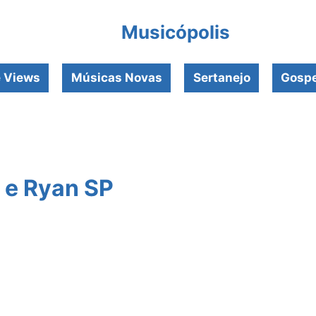
Musicópolis
e Views
Músicas Novas
Sertanejo
Gospe
U e Ryan SP