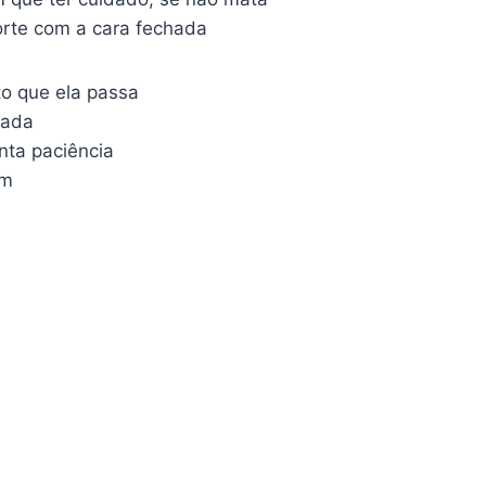
orte com a cara fechada
to que ela passa
nada
nta paciência
em