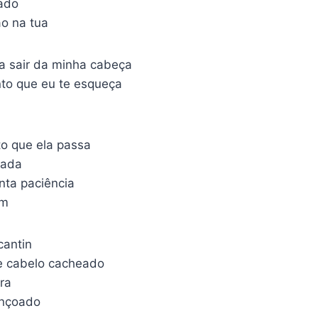
gado
ão na tua
a sair da minha cabeça
nto que eu te esqueça
to que ela passa
nada
nta paciência
em
cantin
le cabelo cacheado
ra
ençoado