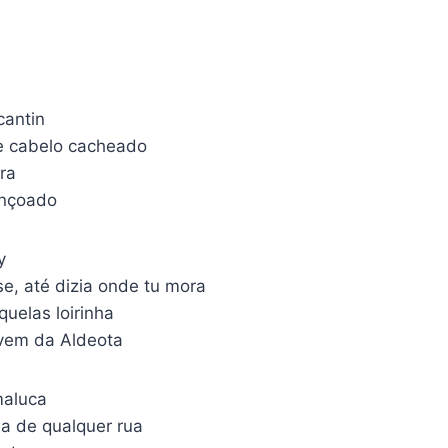
cantin
le cabelo cacheado
ra
ençoado
y
e, até dizia onde tu mora
uelas loirinha
vem da Aldeota
maluca
ia de qualquer rua