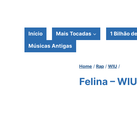
Pular
para
o
Conteúdo
Início
Mais Tocadas
1 Bilhão d
Músicas Antigas
Home
/
Rap
/
WIU
/
Felina – WI