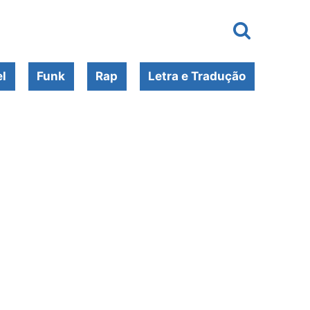
l
Funk
Rap
Letra e Tradução