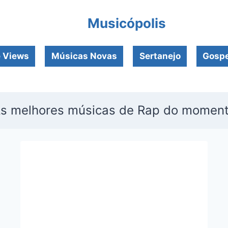
Musicópolis
e Views
Músicas Novas
Sertanejo
Gospe
s melhores músicas de Rap do momen