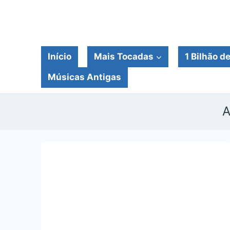
Pular
para
o
Conteúdo
Início
Mais Tocadas
1 Bilhão d
Músicas Antigas
A