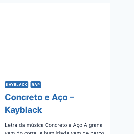
DAN
E
RAEL
KAYBLACK
RAP
Concreto e Aço –
Kayblack
Letra da música Concreto e Aço A grana
vem do corre, a humildade vem de berço