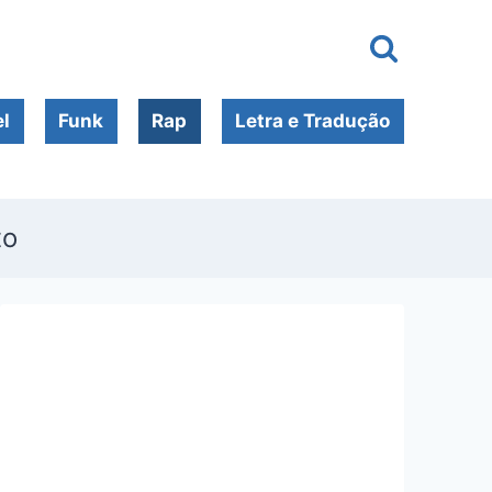
l
Funk
Rap
Letra e Tradução
to