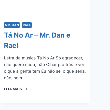
MR. DAN
RAEL
Tá No Ar – Mr. Dan e
Rael
Letra da música Tá No Ar Só agradecer,
não quero nada, não Olhar pra trás e ver
o que a gente tem Eu não sei o que seria,
não, sem…
TÁ
LEIA MAIS
NO
AR
–
MR.