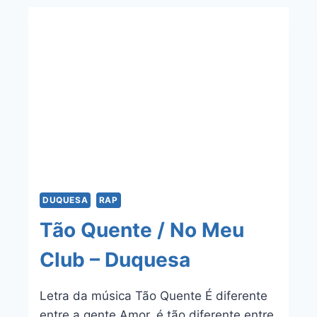
DUQUESA
RAP
Tão Quente / No Meu
Club – Duquesa
Letra da música Tão Quente É diferente
entre a gente Amor, é tão diferente entre