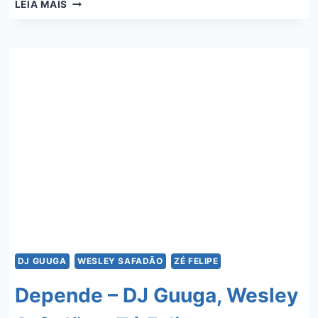
SENTADONA
LEIA MAIS
(REMIX)
S2
–
LUÍSA
SONZA,
DAVI
KNEIP,
MC
FROG,
DJ
GABRIEL
DO
BOREL
DJ GUUGA
WESLEY SAFADÃO
ZÉ FELIPE
Depende – DJ Guuga, Wesley