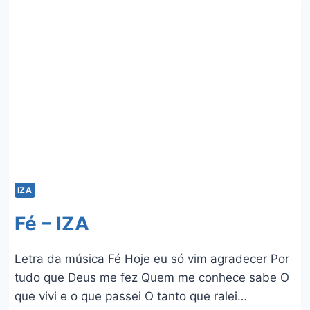
&
SIMARIA
E
ZÉ
FELIPE
IZA
Fé – IZA
Letra da música Fé Hoje eu só vim agradecer Por
tudo que Deus me fez Quem me conhece sabe O
que vivi e o que passei O tanto que ralei…