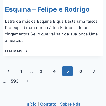
Esquina – Felipe e Rodrigo
Letra da música Esquina É que basta uma faísca
Pra explodir uma briga à toa E depois de uns
xingamentos Sei o que vai sair da sua boca Uma
ameaça…
ESQUINA
LEIA MAIS
–
FELIPE
E
Navegação
RODRIGO
Página
1
…
3
4
5
6
7
da
Anterior
…
593
Página
Página
Seguinte
Início
|
Contato
|
Sobre Nós