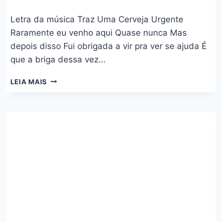
Letra da música Traz Uma Cerveja Urgente
Raramente eu venho aqui Quase nunca Mas
depois disso Fui obrigada a vir pra ver se ajuda É
que a briga dessa vez…
TRAZ
LEIA MAIS
UMA
CERVEJA
URGENTE
–
NAIARA
AZEVEDO
E
MAIARA
E
MARAISA