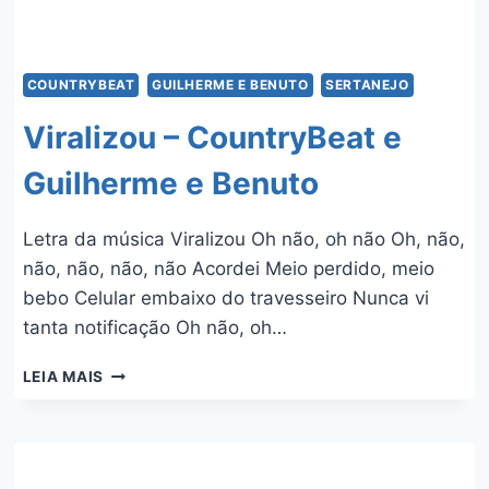
COUNTRYBEAT
GUILHERME E BENUTO
SERTANEJO
Viralizou – CountryBeat e
Guilherme e Benuto
Letra da música Viralizou Oh não, oh não Oh, não,
não, não, não, não Acordei Meio perdido, meio
bebo Celular embaixo do travesseiro Nunca vi
tanta notificação Oh não, oh…
VIRALIZOU
LEIA MAIS
–
COUNTRYBEAT
E
GUILHERME
E