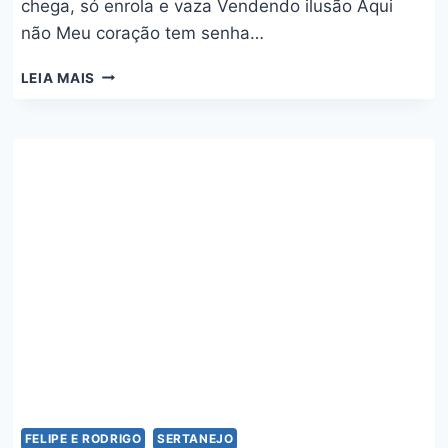
chega, só enrola e vaza Vendendo ilusão Aqui
não Meu coração tem senha…
QUEM
LEIA MAIS
NÃO
CONHECE
QUE
TE
COMPRA
–
THAEME
E
THIAGO
FELIPE E RODRIGO
SERTANEJO