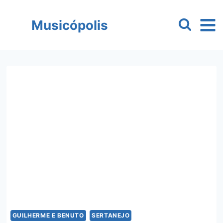
Pular
para
Musicópolis
o
Conteúdo
GUILHERME E BENUTO
SERTANEJO