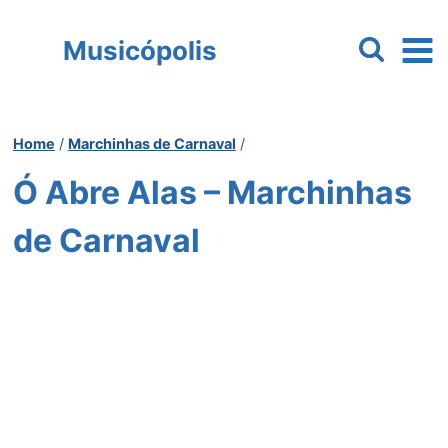
Pular
para
Musicópolis
o
Conteúdo
Home
/
Marchinhas de Carnaval
/
Ó Abre Alas – Marchinhas
de Carnaval