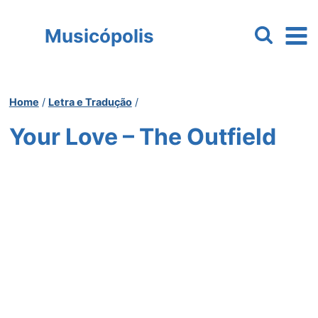
Pular
para
Musicópolis
o
Conteúdo
Home
/
Letra e Tradução
/
Your Love – The Outfield