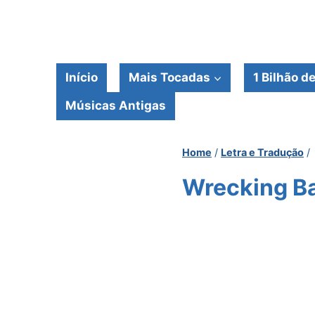
Pular
para
o
Conteúdo
Início
Mais Tocadas
1 Bilhão d
Músicas Antigas
Home
/
Letra e Tradução
/
Wrecking Ba