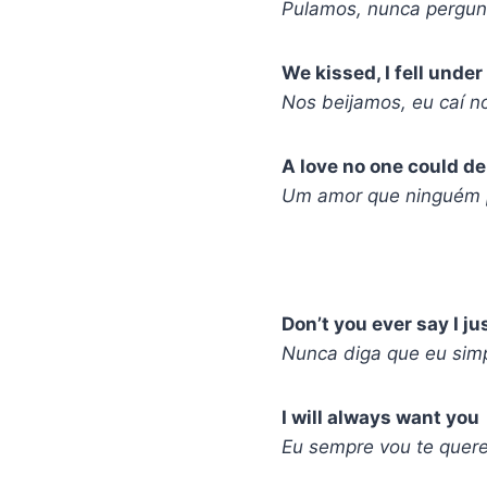
Pulamos, nunca pergun
We kissed, I fell under
Nos beijamos, eu caí no
A love no one could d
Um amor que ninguém 
Don’t you ever say I j
Nunca diga que eu sim
I will always want you
Eu sempre vou te quere