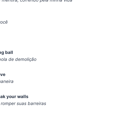
você
ng ball
ola de demolição
ove
aneira
eak your walls
 romper suas barreiras