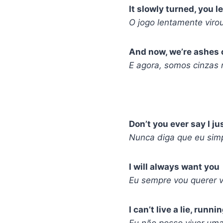
It slowly turned, you l
O jogo lentamente viro
And now, we’re ashes 
E agora, somos cinzas 
Don’t you ever say I j
Nunca diga que eu sim
I will always want you
Eu sempre vou querer 
I can’t live a lie, runni
Eu não posso viver uma