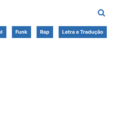
l
Funk
Rap
Letra e Tradução