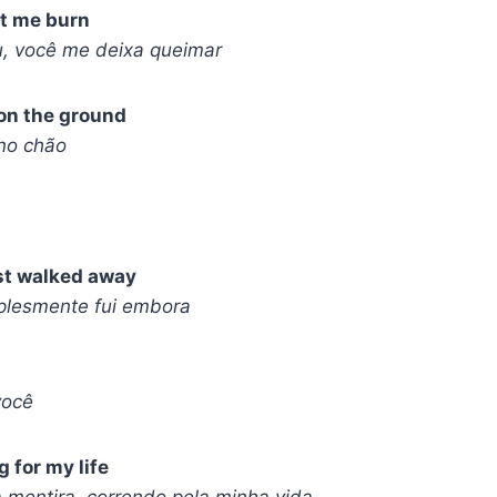
et me burn
u, você me deixa queimar
on the ground
no chão
ust walked away
plesmente fui embora
você
ng for my life
 mentira, correndo pela minha vida