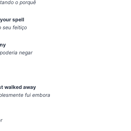
tando o porquê
 your spell
 seu feitiço
eny
poderia negar
ust walked away
plesmente fui embora
r