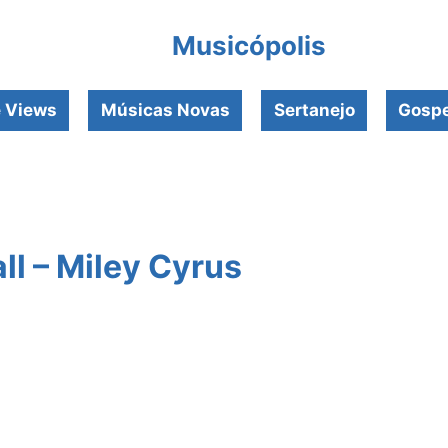
Musicópolis
e Views
Músicas Novas
Sertanejo
Gospe
ll – Miley Cyrus