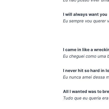
I will always want you
Eu sempre vou querer 
I came in like a wrecki
Eu cheguei como uma b
I never hit so hard in l
Eu nunca amei dessa m
All I wanted was to br
Tudo que eu queria era