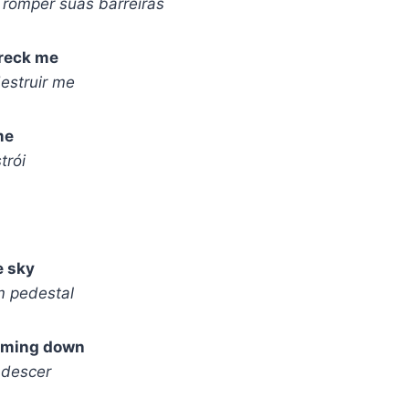
 romper suas barreiras
wreck me
estruir me
me
trói
e sky
m pedestal
coming down
 descer