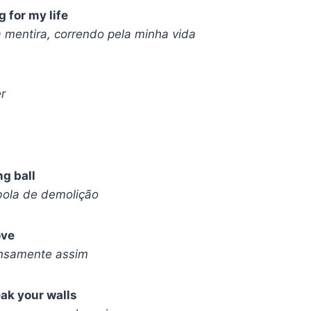
ng for my life
 mentira, correndo pela minha vida
r
ng ball
ola de demolição
ove
ensamente assim
eak your walls