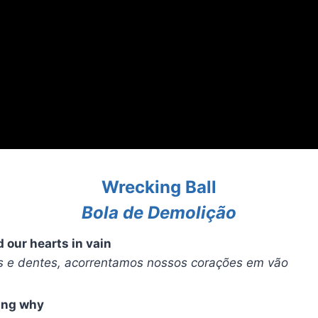
Wrecking Ball
Bola de Demolição
 our hearts in vain
 e dentes, acorrentamos nossos corações em vão
ing why