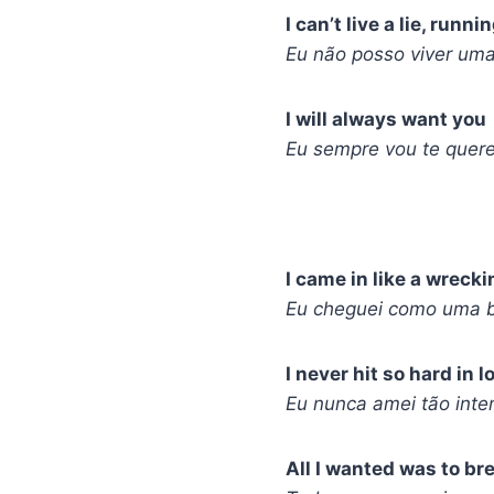
I can’t live a lie, runni
Eu não posso viver uma
I will always want you
Eu sempre vou te quere
I came in like a wrecki
Eu cheguei como uma b
I never hit so hard in l
Eu nunca amei tão int
All I wanted was to br