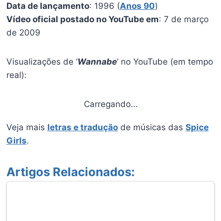
Data de lançamento
: 1996 (
Anos 90
)
Vídeo oficial postado no YouTube em
: 7 de março
de 2009
Visualizações de ‘
Wannabe
‘ no YouTube (em tempo
real):
Carregando…
Veja mais
letras e tradução
de músicas das
Spice
Girls
.
Artigos Relacionados: