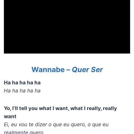
Wannabe –
Quer Ser
Ha ha ha ha ha
Ha ha ha ha ha
Yo, I’ll tell you what I want, what I really, really
want
Ei, eu vou te dizer o que eu quero, o que eu
realmente quero