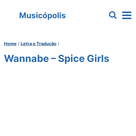
Pular
para
Musicópolis
o
Conteúdo
Home
/
Letra e Tradução
/
Wannabe – Spice Girls