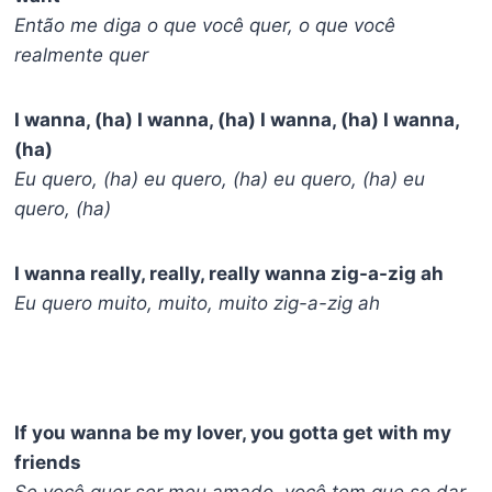
Então me diga o que você quer, o que você
realmente quer
I wanna, (ha) I wanna, (ha) I wanna, (ha) I wanna,
(ha)
Eu quero, (ha) eu quero, (ha) eu quero, (ha) eu
quero, (ha)
I wanna really, really, really wanna zig-a-zig ah
Eu quero muito, muito, muito zig-a-zig ah
If you wanna be my lover, you gotta get with my
friends