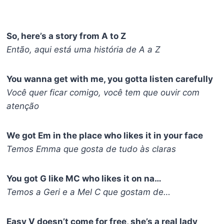
So, here’s a story from A to Z
Então, aqui está uma história de A a Z
You wanna get with me, you gotta listen carefully
Você quer ficar comigo, você tem que ouvir com
atenção
We got Em in the place who likes it in your face
Temos Emma que gosta de tudo às claras
You got G like MC who likes it on na…
Temos a Geri e a Mel C que gostam de…
Easy V doesn’t come for free, she’s a real lady