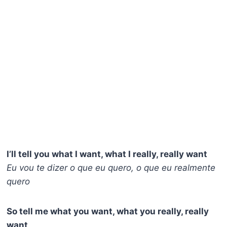
I’ll tell you what I want, what I really, really want
Eu vou te dizer o que eu quero, o que eu realmente
quero
So tell me what you want, what you really, really
want