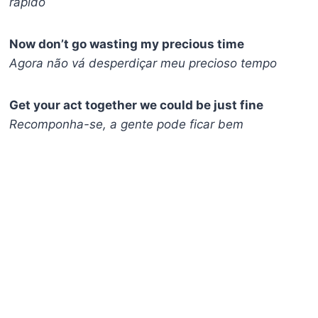
rápido
Now don’t go wasting my precious time
Agora não vá desperdiçar meu precioso tempo
Get your act together we could be just fine
Recomponha-se, a gente pode ficar bem