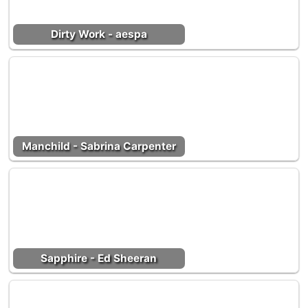
Dirty Work - aespa
Manchild - Sabrina Carpenter
Sapphire - Ed Sheeran