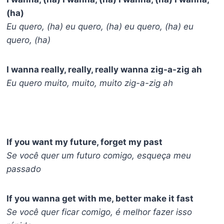
(ha)
Eu quero, (ha) eu quero, (ha) eu quero, (ha) eu
quero, (ha)
I wanna really, really, really wanna zig-a-zig ah
Eu quero muito, muito, muito zig-a-zig ah
If you want my future, forget my past
Se você quer um futuro comigo, esqueça meu
passado
If you wanna get with me, better make it fast
Se você quer ficar comigo, é melhor fazer isso