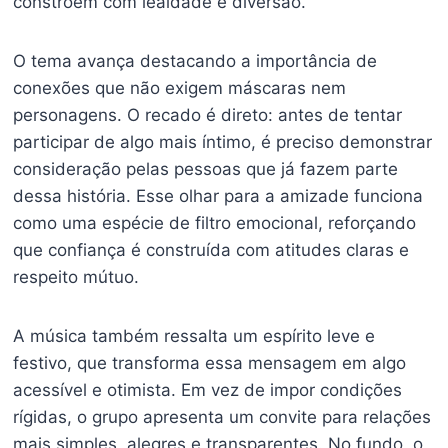
constroem com lealdade e diversão.
O tema avança destacando a importância de
conexões que não exigem máscaras nem
personagens. O recado é direto: antes de tentar
participar de algo mais íntimo, é preciso demonstrar
consideração pelas pessoas que já fazem parte
dessa história. Esse olhar para a amizade funciona
como uma espécie de filtro emocional, reforçando
que confiança é construída com atitudes claras e
respeito mútuo.
A música também ressalta um espírito leve e
festivo, que transforma essa mensagem em algo
acessível e otimista. Em vez de impor condições
rígidas, o grupo apresenta um convite para relações
mais simples, alegres e transparentes. No fundo, o