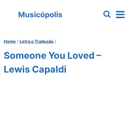
Pular
para
Musicópolis
o
Conteúdo
Home
/
Letra e Tradução
/
Someone You Loved –
Lewis Capaldi