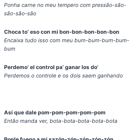
Ponha carne no meu tempero com pressão-são-
são-são-são
Choca to’ eso con mi bon-bon-bon-bon-bon
Encaixa tudo isso com meu bum-bum-bum-bum-
bum
Perdemo’ el control pa’ ganar los do’
Perdemos o controle e os dois saem ganhando
Así que dale pom-pom-pom-pom-pom
Então manda ver, bota-bota-bota-bota-bota
Ponle fuego a mi sazón-zón-zón-zón-zón