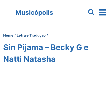
Pular
para
Musicópolis
o
Conteúdo
Home
/
Letra e Tradução
/
Sin Pijama – Becky G e
Natti Natasha