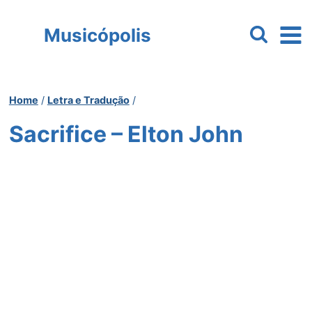
Pular
para
Musicópolis
o
Conteúdo
Home
/
Letra e Tradução
/
Sacrifice – Elton John