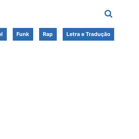
l
Funk
Rap
Letra e Tradução