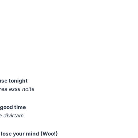
use tonight
rea essa noite
 good time
 divirtam
lose your mind (Woo!)