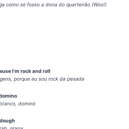
a como se fosso a dona do quarteirão (Woo!)
cause I’m rock and roll
agens, porque eu sou rock da pesada
, domino
branco, dominó
 dough
rah, grana