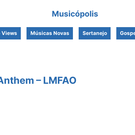
Musicópolis
e Views
Músicas Novas
Sertanejo
Gospe
 Anthem – LMFAO