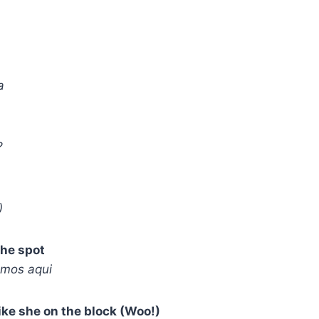
a
?
)
he spot
amos aqui
ike she on the block (Woo!)