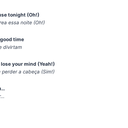
use tonight (Oh!)
rea essa noite (Oh!)
 good time
 divirtam
lose your mind (Yeah!)
 perder a cabeça (Sim!)
u…
r…