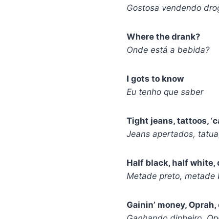
Gostosa vendendo drog
Where the drank?
Onde está a bebida?
I gots to know
Eu tenho que saber
Tight jeans, tattoos, ‘
Jeans apertados, tatu
Half black, half white
Metade preto, metade 
Gainin’ money, Oprah,
Ganhando dinheiro, Op