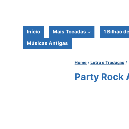
Pular
para
o
Conteúdo
Início
Mais Tocadas
1 Bilhão d
Músicas Antigas
Home
/
Letra e Tradução
/
Party Rock