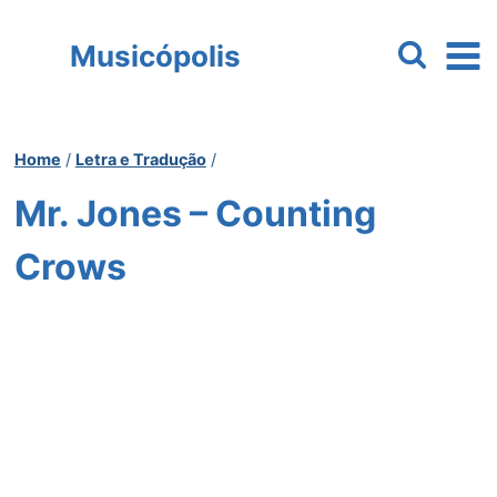
Pular
para
Musicópolis
o
Conteúdo
Home
/
Letra e Tradução
/
Mr. Jones – Counting
Crows