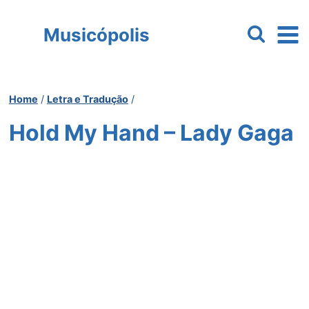
Pular
para
Musicópolis
o
Conteúdo
Home
/
Letra e Tradução
/
Hold My Hand – Lady Gaga