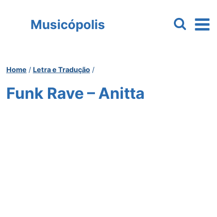
Pular
para
Musicópolis
o
Conteúdo
Home
/
Letra e Tradução
/
Funk Rave – Anitta