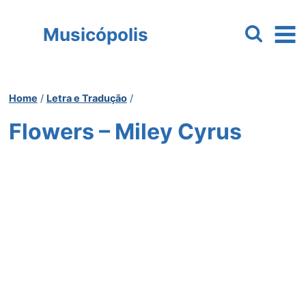
Pular
para
Musicópolis
o
Conteúdo
Home
/
Letra e Tradução
/
Flowers – Miley Cyrus