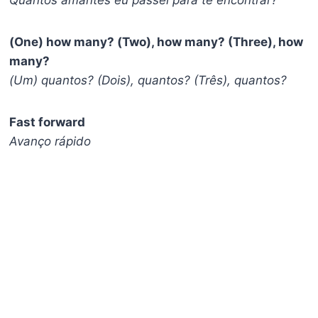
Quantos amantes eu passei para te encontrar?
(One) how many? (Two), how many? (Three), how
many?
(Um) quantos? (Dois), quantos? (Três), quantos?
Fast forward
Avanço rápido