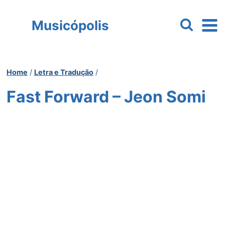
Pular
para
Musicópolis
o
Conteúdo
Home
/
Letra e Tradução
/
Fast Forward – Jeon Somi