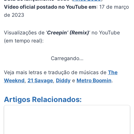
Vídeo oficial postado no YouTube em
: 17 de março
de 2023
Visualizações de ‘
Creepin’ (Remix)
‘ no YouTube
(em tempo real):
Carregando…
Veja mais letras e tradução de músicas de
The
Weeknd
,
21 Savage
,
Diddy
e
Metro Boomin
.
Artigos Relacionados: