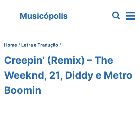
Pular
para
Musicópolis
o
Conteúdo
Home
/
Letra e Tradução
/
Creepin’ (Remix) – The
Weeknd, 21, Diddy e Metro
Boomin