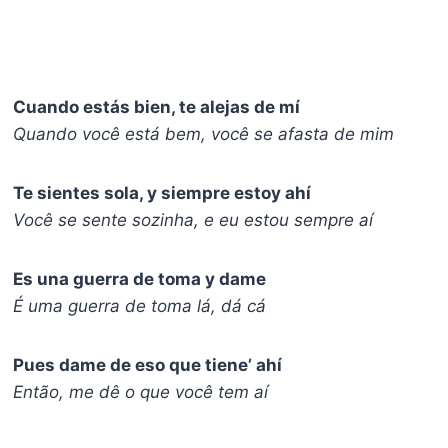
Cuando estás bien, te alejas de mí
Quando você está bem, você se afasta de mim
Te sientes sola, y siempre estoy ahí
Você se sente sozinha, e eu estou sempre aí
Es una guerra de toma y dame
É uma guerra de toma lá, dá cá
Pues dame de eso que tiene’ ahí
Então, me dê o que você tem aí