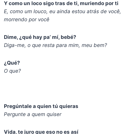
Y como un loco sigo tras de ti, muriendo por ti
E, como um louco, eu ainda estou atrás de você,
morrendo por você
Dime, ¿qué hay pa’ mí, bebé?
Diga-me, o que resta para mim, meu bem?
¿Qué?
O que?
Pregúntale a quien tú quieras
Pergunte a quem quiser
Vida, te juro que eso no es así