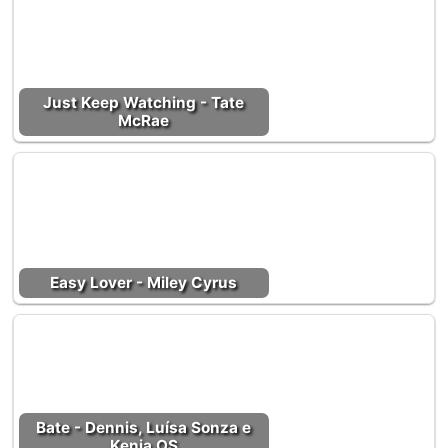
Just Keep Watching - Tate
McRae
Easy Lover - Miley Cyrus
Bate - Dennis, Luísa Sonza e
Kenia OS