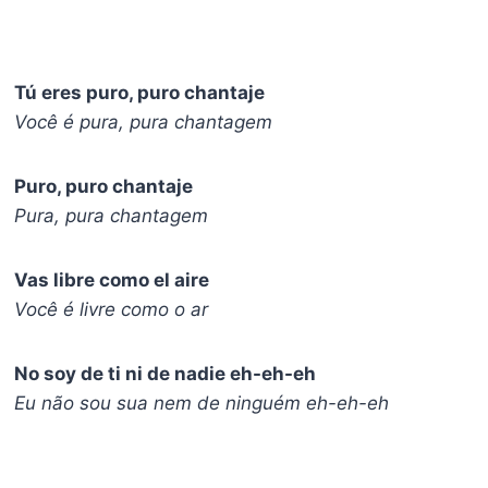
Tú eres puro, puro chantaje
Você é pura, pura chantagem
Puro, puro chantaje
Pura, pura chantagem
Vas libre como el aire
Você é livre como o ar
No soy de ti ni de nadie eh-eh-eh
Eu não sou sua nem de ninguém eh-eh-eh