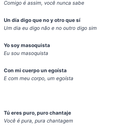
Comigo é assim, você nunca sabe
Un día digo que no y otro que sí
Um dia eu digo não e no outro digo sim
Yo soy masoquista
Eu sou masoquista
Con mi cuerpo un egoísta
E com meu corpo, um egoísta
Tú eres puro, puro chantaje
Você é pura, pura chantagem