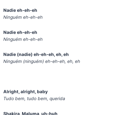
Nadie eh-eh-eh
Ninguém eh-eh-eh
Nadie eh-eh-eh
Ninguém eh-eh-eh
Nadie (nadie) eh-eh-eh, eh, eh
Ninguém (ninguém) eh-eh-eh, eh, eh
Alright, alright, baby
Tudo bem, tudo bem, querida
Shakira, Maluma, uh-huh