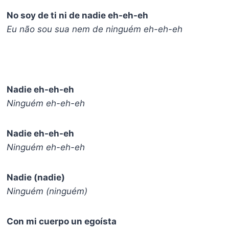
No soy de ti ni de nadie eh-eh-eh
Eu não sou sua nem de ninguém eh-eh-eh
Nadie eh-eh-eh
Ninguém eh-eh-eh
Nadie eh-eh-eh
Ninguém eh-eh-eh
Nadie (nadie)
Ninguém (ninguém)
Con mi cuerpo un egoísta