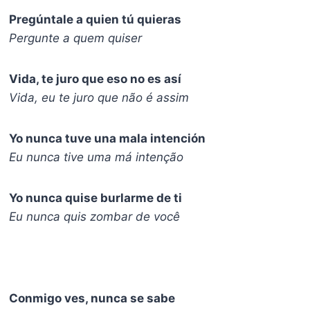
Pregúntale a quien tú quieras
Pergunte a quem quiser
Vida, te juro que eso no es así
Vida, eu te juro que não é assim
Yo nunca tuve una mala intención
Eu nunca tive uma má intenção
Yo nunca quise burlarme de ti
Eu nunca quis zombar de você
Conmigo ves, nunca se sabe