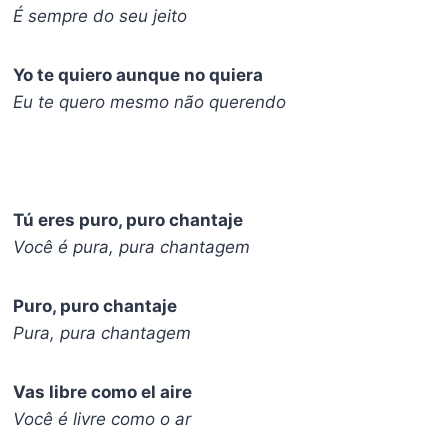
É sempre do seu jeito
Yo te quiero aunque no quiera
Eu te quero mesmo não querendo
Tú eres puro, puro chantaje
Você é pura, pura chantagem
Puro, puro chantaje
Pura, pura chantagem
Vas libre como el aire
Você é livre como o ar