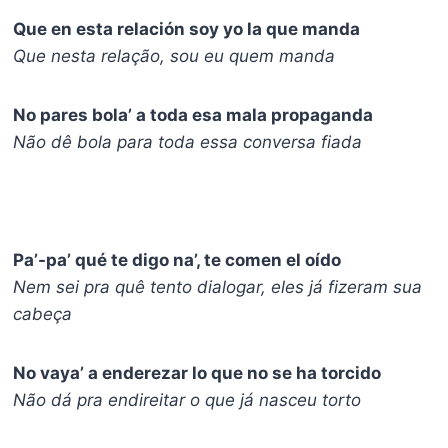
Que en esta relación soy yo la que manda
Que nesta relação, sou eu quem manda
No pares bola’ a toda esa mala propaganda
Não dê bola para toda essa conversa fiada
Pa’-pa’ qué te digo na’, te comen el oído
Nem sei pra quê tento dialogar, eles já fizeram sua
cabeça
No vaya’ a enderezar lo que no se ha torcido
Não dá pra endireitar o que já nasceu torto