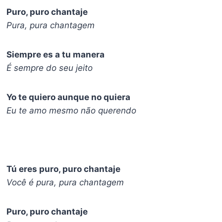
Puro, puro chantaje
Pura, pura chantagem
Siempre es a tu manera
É sempre do seu jeito
Yo te quiero aunque no quiera
Eu te amo mesmo não querendo
Tú eres puro, puro chantaje
Você é pura, pura chantagem
Puro, puro chantaje