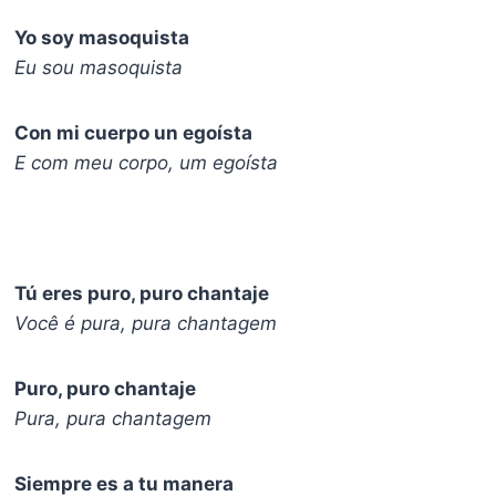
Yo soy masoquista
Eu sou masoquista
Con mi cuerpo un egoísta
E com meu corpo, um egoísta
Tú eres puro, puro chantaje
Você é pura, pura chantagem
Puro, puro chantaje
Pura, pura chantagem
Siempre es a tu manera