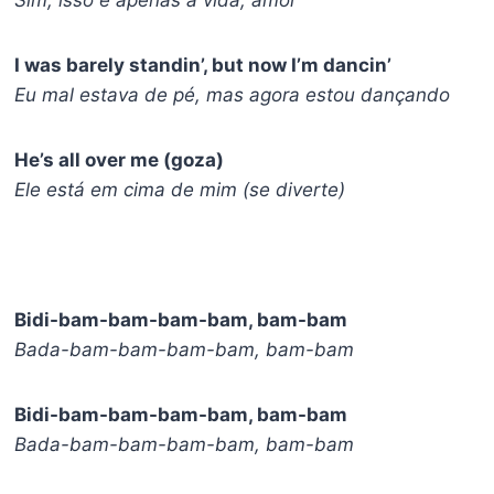
Sim, isso é apenas a vida, amor
I was barely standin’, but now I’m dancin’
Eu mal estava de pé, mas agora estou dançando
He’s all over me (goza)
Ele está em cima de mim (se diverte)
Bidi-bam-bam-bam-bam, bam-bam
Bada-bam-bam-bam-bam, bam-bam
Bidi-bam-bam-bam-bam, bam-bam
Bada-bam-bam-bam-bam, bam-bam