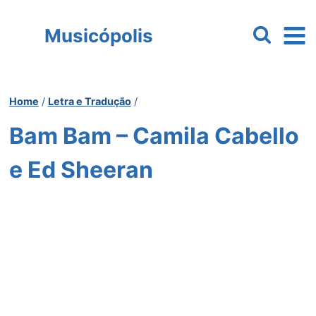
Pular
para
Musicópolis
o
Conteúdo
Home
/
Letra e Tradução
/
Bam Bam – Camila Cabello
e Ed Sheeran