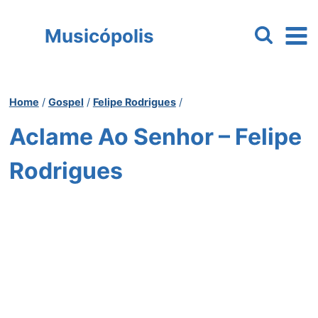
Pular
para
Musicópolis
o
Conteúdo
Home
/
Gospel
/
Felipe Rodrigues
/
Aclame Ao Senhor – Felipe
Rodrigues