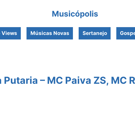
Musicópolis
e Views
Músicas Novas
Sertanejo
Gospe
 Putaria – MC Paiva ZS, MC 