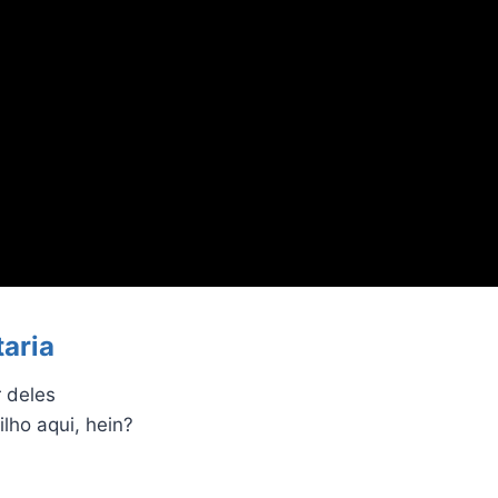
aria
r deles
ilho aqui, hein?