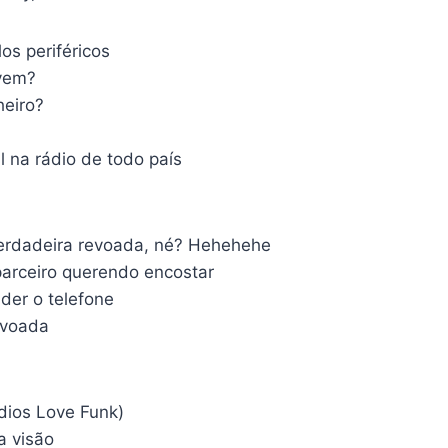
os periféricos
vem?
heiro?
l na rádio de todo país
erdadeira revoada, né? Hehehehe
arceiro querendo encostar
der o telefone
evoada
dios Love Funk)
a visão