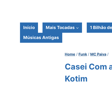
Pular
para
o
Conteúdo
Início
Mais Tocadas
1 Bilhão d
Músicas Antigas
Home
/
Funk
/
MC Paiva
/
Casei Com a
Kotim