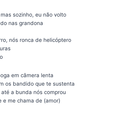
 mas sozinho, eu não volto
ndo nas grandona
ro, nós ronca de helicóptero
turas
co
 joga em câmera lenta
com os bandido que te sustenta
i, até a bunda nós comprou
re e me chama de (amor)